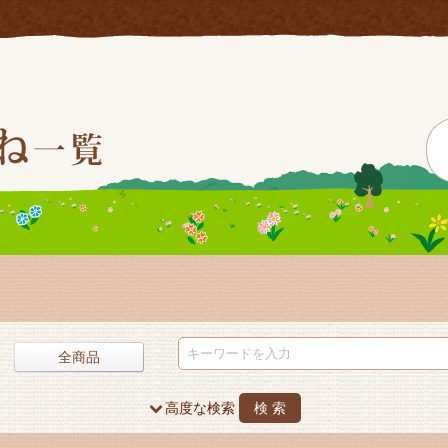
全商品
高度な検索
検 索