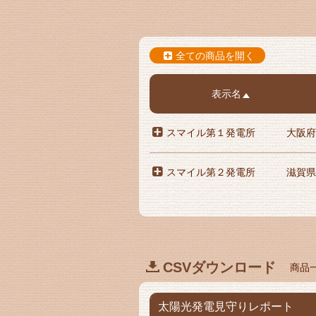
全ての商品を開く
表示名
スマイル第１発電所
大阪府
スマイル第２発電所
滋賀県
CSVダウンロード
商品
太陽光発電見守りレポート