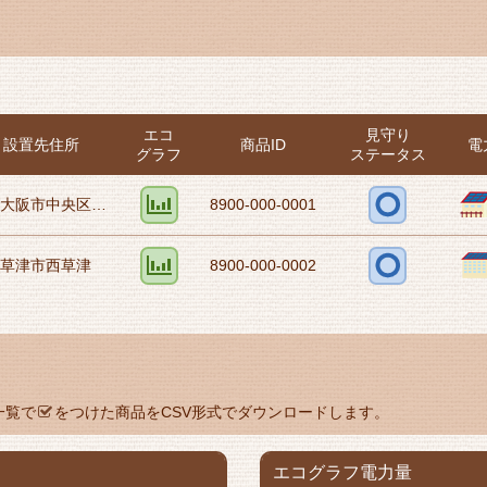
エコ
見守り
設置先住所
商品ID
電
グラフ
ステータス
大阪市中央区…
8900-000-0001
草津市西草津
8900-000-0002
一覧で
をつけた商品をCSV形式でダウンロードします。
エコグラフ電力量