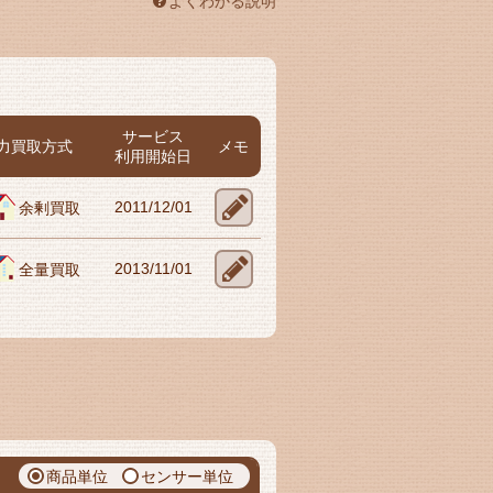
よくわかる説明
サービス
力買取方式
メモ
利用開始日
2011/12/01
余剰買取
2013/11/01
全量買取
商品単位
センサー単位